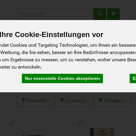
Produkt
hre Cookie-Einstellungen vor
tellen - Schnupperkiste
Gutscheine
Aktionen
Rezepte
So g
det Cookies und Targeting Technologien, um Ihnen ein besseres 
 Werbung, die Sie sehen, besser an Ihre Bedürfnisse anzupassen
m um Ergebnisse zu messen, um zu verstehen, woher unsere Be
iter zu entwickeln.
ee & Kakao
Nur essenzielle Cookies akzeptieren
E
21 von 1593
Hersteller
Ernährung
Allergene