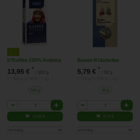
b*Kaffee 100% Arabica
Basen-Kräutertee
*
*
13,95 €
5,79 €
/ 500 g
/ 50 g
1 * 500 g (27,90 € / 1 kg)
1 * 50 g (115,80 € / 1kg)
500 g
50 g
Anzahl
Anzahl
13,95
€
5,79
€