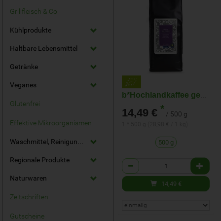
Grillfleisch & Co
Kühlprodukte
Haltbare Lebensmittel
Getränke
Veganes
b*Hochlandkaffee gemahlen
Glutenfrei
*
14,49 €
/ 500 g
Effektive Mikroorganismen
1 * 500 g (28,98 € / 1 kg)
Waschmittel, Reinigungsmittel
500 g
Regionale Produkte
Anzahl
Naturwaren
14,49
€
Zeitschriften
Gutscheine