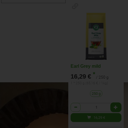
Earl Grey mild
*
16,29 €
/ 250 g
1 * 250 g (65,16 € / 1kg)
250 g
Anzahl
16,29
€