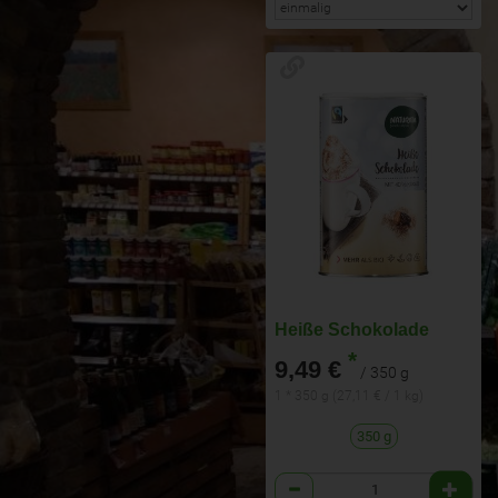
Heiße Schokolade
*
9,49 €
/ 350 g
1 * 350 g (27,11 € / 1 kg)
350 g
Anzahl