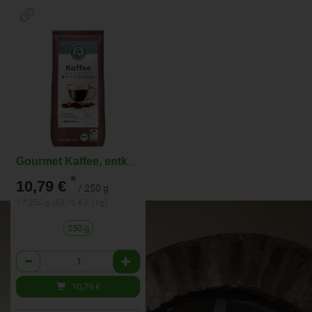
Gourmet Kaffee, entkoff. gem.
*
10,79 €
/ 250 g
1 * 250 g (43,16 € / 1kg)
250 g
Anzahl
10,79
€