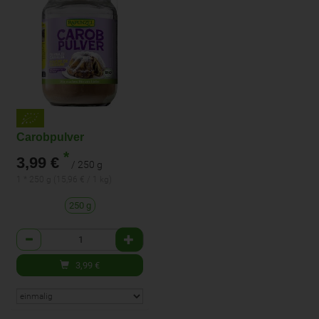
Carobpulver
*
3,99 €
/ 250 g
1 * 250 g (15,96 € / 1 kg)
250 g
Anzahl
3,99
€