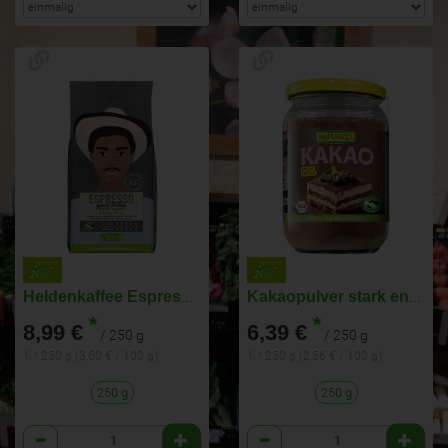
Heldenkaffee Espresso, ganze Bohne HIH
Kakaopulver stark entölt HIH
*
*
8,99 €
6,39 €
/ 250 g
/ 250 g
1 * 250 g (3,60 € / 100 g)
1 * 250 g (2,56 € / 100 g)
250 g
250 g
Anzahl
Anzahl