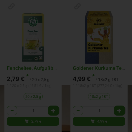
Fencheltee, Aufgußbeutel
Goldener Kurkuma Tee TB
*
*
2,79 €
4,99 €
/ 20 x 2,5 g
/ 18x2 g 18T
1 * 20 x 2,5 g (46,51 € / 1kg)
1 * 18x2 g 18T (277,24 € / 1kg)
20 x 2,5 g
18x2 g 18T
Anzahl
Anzahl
2,79
€
4,99
€