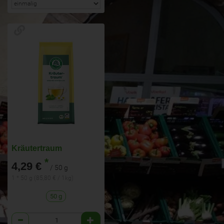
Kräutertraum
*
4,29 €
/ 50 g
1 * 50 g (85,80 € / 1kg)
50 g
Anzahl