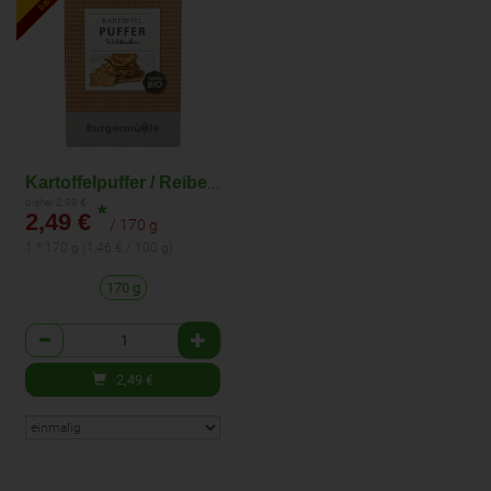
Kartoffelpuffer / Reibekuchen
bisher 2,99 €
*
2,49 €
/ 170 g
1 * 170 g (1,46 € / 100 g)
170 g
Anzahl
2,49
€