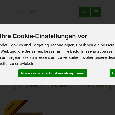
Produkt
tellen - Schnupperkiste
Gutscheine
Aktionen
Rezepte
So g
hre Cookie-Einstellungen vor
det Cookies und Targeting Technologien, um Ihnen ein besseres 
lerzeugnisse
 Werbung, die Sie sehen, besser an Ihre Bedürfnisse anzupassen
m um Ergebnisse zu messen, um zu verstehen, woher unsere Be
iter zu entwickeln.
rzeugnisse
2 von 1597
Nur essenzielle Cookies akzeptieren
E
Hersteller
Ernährung
Allergene
Aktion!
bis zum 16.8.2026