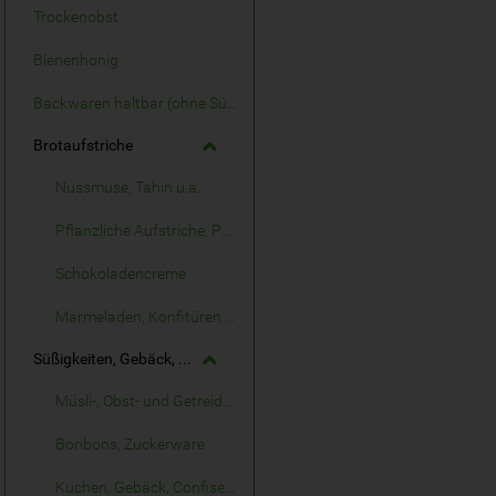
Trockenobst
Bienenhonig
Backwaren haltbar (ohne Süßes)
Brotaufstriche
Nussmuse, Tahin u.ä.
Pflanzliche Aufstriche, Pasteten
Schokoladencreme
Marmeladen, Konfitüren o.ä.
Süßigkeiten, Gebäck, Knabbereien
Müsli-, Obst- und Getreideriegel
Bonbons, Zuckerware
Kuchen, Gebäck, Confiserie