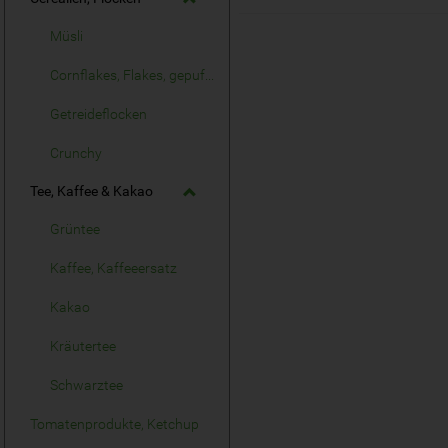
Müsli
Cornflakes, Flakes, gepuffte Cerealien
Getreideflocken
Crunchy
Tee, Kaffee & Kakao
Grüntee
Kaffee, Kaffeeersatz
Kakao
Kräutertee
Schwarztee
Tomatenprodukte, Ketchup