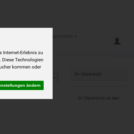
eht es
Kontakt
Kleingedrucktes
Internet-Erlebnis zu
. Diese Technologien
sucher kommen oder
Ihr Warenkorb
12
instellungen ändern
Ihr Warenkorb ist leer.