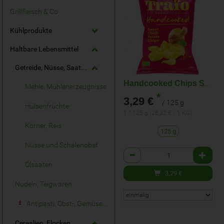
Grillfleisch & Co
Kühlprodukte
Haltbare Lebensmittel
Getreide, Nüsse, Saaten, Mühlenerzeugnisse
Handcooked Chips Sweet Chili
Mehle, Mühlenerzeugnisse
*
3,29 €
/ 125 g
Hülsenfrüchte
1 * 125 g (26,32 € / 1 KG)
Körner, Reis
125 g
Nüsse und Schalenobst
Anzahl
Ölsaaten
3,29
€
Nudeln, Teigwaren
Antipasti, Obst-, Gemüse- & Sauerkonserven
Cerealien, Flocken