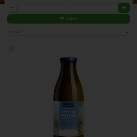
Anzahl
2,49
€