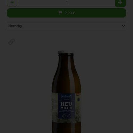
Anzahl
2,29
€