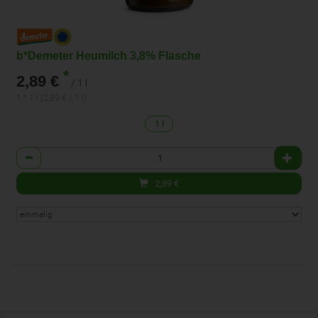
b*Demeter Heumilch 3,8% Flasche
*
2,89 €
/ 1 l
1 * 1 l (2,89 € / 1 l)
1 l
Anzahl
2,89
€