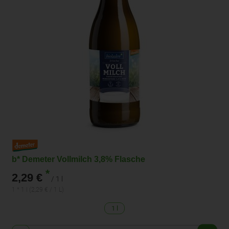
b* Demeter Vollmilch 3,8% Flasche
*
2,29 €
/ 1 l
1 * 1 l (2,29 € / 1 L)
1 l