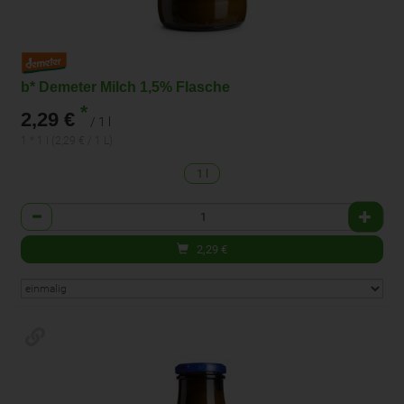
b* Demeter Milch 1,5% Flasche
*
2,29 €
/ 1 l
1 * 1 l (2,29 € / 1 L)
1 l
Anzahl
2,29
€