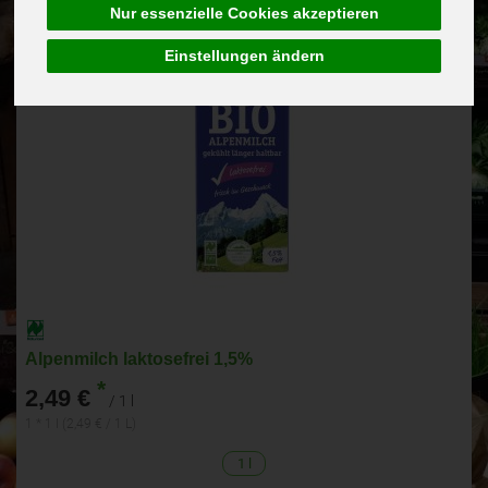
Nur essenzielle Cookies akzeptieren
Einstellungen ändern
Alpenmilch laktosefrei 1,5%
*
2,49 €
/ 1 l
1 * 1 l (2,49 € / 1 L)
1 l