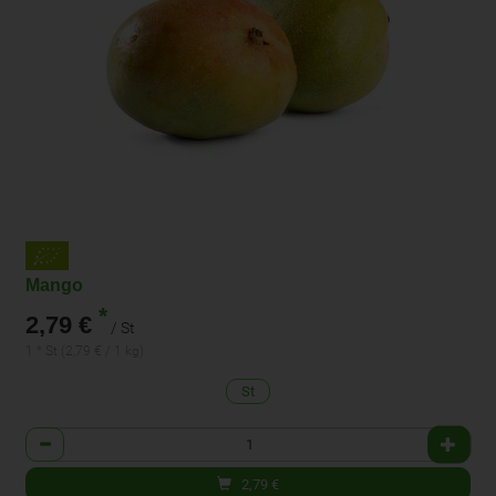
Mango
*
2,79 €
/ St
1 * St (2,79 € / 1 kg)
St
Anzahl
2,79
€