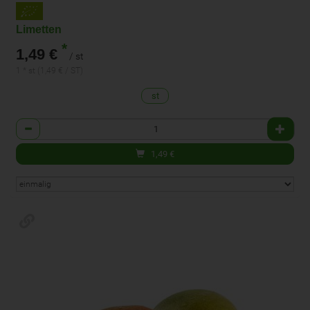
Limetten
*
1,49 €
/ st
1 * st (1,49 € / ST)
st
Anzahl
1,49
€