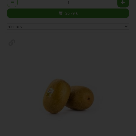
Anzahl
26,79
€