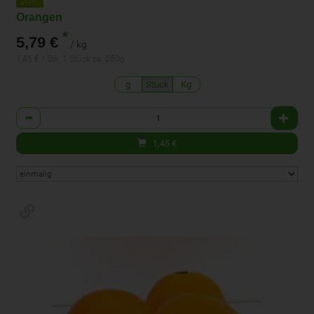
Orangen
*
5,79 €
/ kg
1,45 € / Stk, 1 Stück ca. 250g
g
Stück
Kg
Anzahl
1,45
€