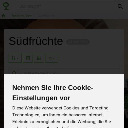
Produkt
frisches Obst
Südfrüchte
Südfrüchte
14 von 1593
12
Hersteller
Allergene
Nehmen Sie Ihre Cookie-
Einstellungen vor
Diese Website verwendet Cookies und Targeting
Technologien, um Ihnen ein besseres Internet-
Erlebnis zu ermöglichen und die Werbung, die Sie