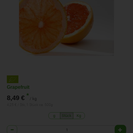
Grapefruit
*
8,49 €
/ kg
4,25 € / Stk, 1 Stück ca. 500g
g
Stück
Kg
Anzahl