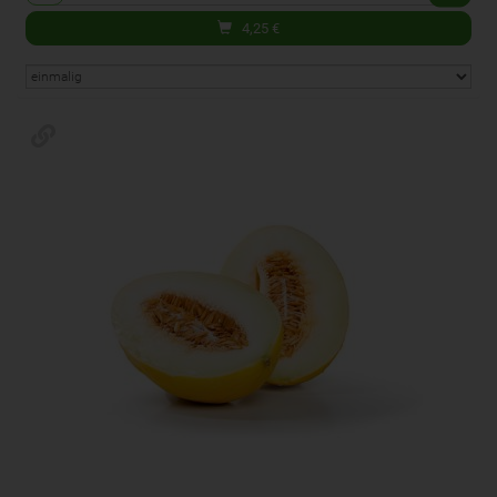
4,25
€