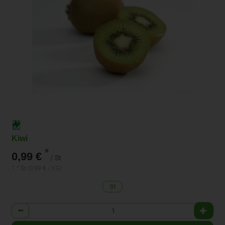
Kiwi
*
0,99 €
/ St
1 * St (0,99 € / KG)
St
Anzahl