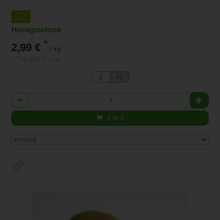
Honigmelone
*
2,99 €
/ kg
1 * kg (2,99 € / kg)
g
Kg
Anzahl
2,99
€