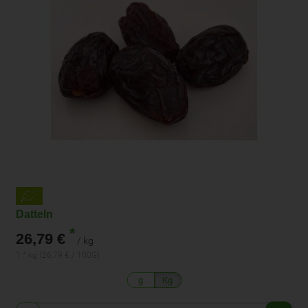
Datteln
*
26,79 €
/ kg
1 * kg (26,79 € / 100G)
g
Kg