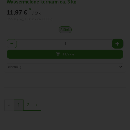
Wassermelone kernarm ca. 3 kg
*
11,97 €
/ Stk
3,99 € / kg, 1 Stück ca. 3000g
Stück
Anzahl
11,97
€
2
»
«
1