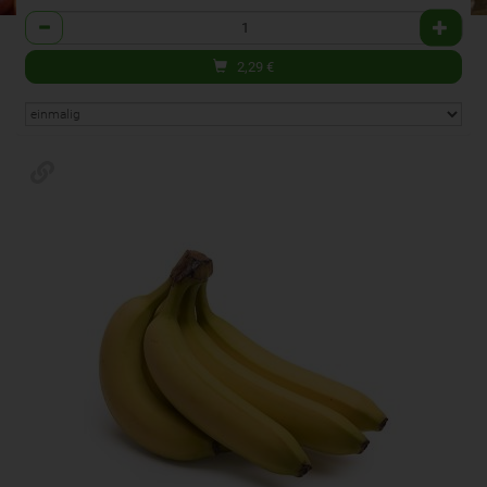
Anzahl
2,29
€