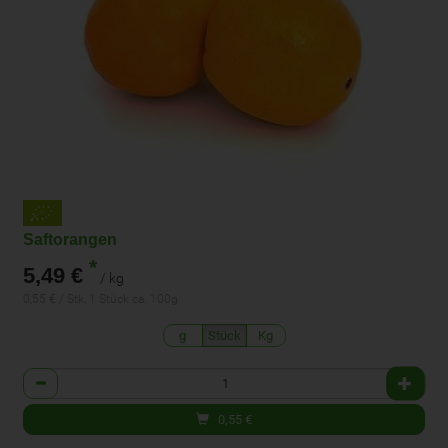
Saftorangen
*
5,49 €
/ kg
0,55 € / Stk, 1 Stück ca. 100g
g
Stück
Kg
Anzahl
0,55
€