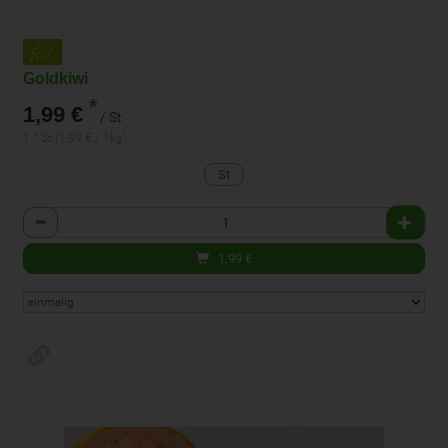
Goldkiwi
*
1,99 €
/ St
1 * St (1,99 € / 1kg)
St
Anzahl
1,99
€