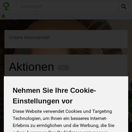
Produkt
Unsere Aktionsartikel
Aktionen
30
12
Nehmen Sie Ihre Cookie-
Einstellungen vor
Diese Website verwendet Cookies und Targeting
Hersteller
Ernährung
Allergene
Technologien, um Ihnen ein besseres Internet-
Erlebnis zu ermöglichen und die Werbung, die Sie