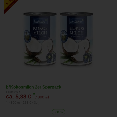
bis zum 16.7.2027
b*Kokosmilch 2er Sparpack
bisher 5,98 €
*
ca. 5,38 €
/ 800 ml
1 * 800 ml (5,38 € / Stk)
800 ml