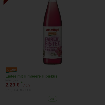
Eistee mit Himbeere Hibiskus
bisher 2,49 €
*
2,29 €
/ 0,5 l
1 * 0,5 l (4,58 € / 1 l)
0,5 l