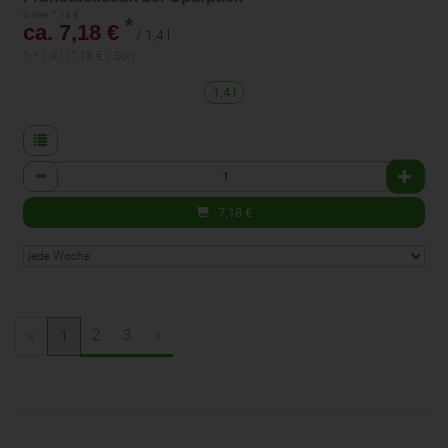
bisher 7,18 €
*
ca. 7,18 €
/ 1,4 l
1 * 1,4 l (7,18 € / Stk)
1,4 l
Anzahl
7,18
€
2
3
»
«
1