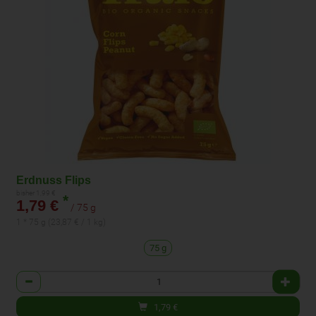
Erdnuss Flips
bisher 1,99 €
*
1,79 €
/ 75 g
1 * 75 g (23,87 € / 1 kg)
75 g
Anzahl
1,79
€