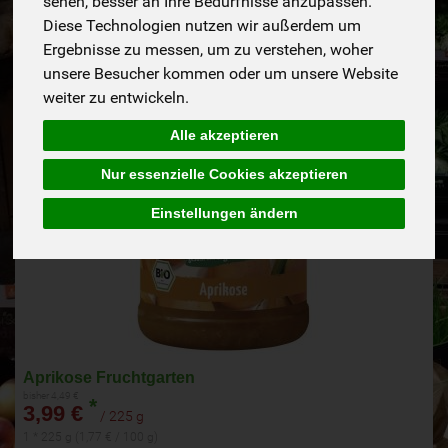
sehen, besser an Ihre Bedürfnisse anzupassen.
Aktion!
Diese Technologien nutzen wir außerdem um
bis zum 16.8.2026
Ergebnisse zu messen, um zu verstehen, woher
unsere Besucher kommen oder um unsere Website
weiter zu entwickeln.
Alle akzeptieren
Nur essenzielle Cookies akzeptieren
Einstellungen ändern
Aprikose Fruchtgarten
bisher 4,49 €
*
3,99 €
/ 225 g
1 * 225 g (1,77 € / 100 g)