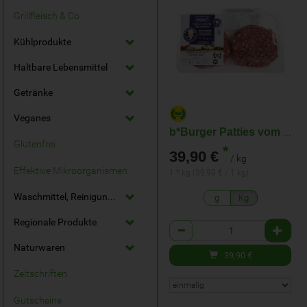
Grillfleisch & Co
Kühlprodukte
Haltbare Lebensmittel
Getränke
Veganes
b*Burger Patties vom Rind
Glutenfrei
*
39,90 €
/ kg
Effektive Mikroorganismen
1 * kg (39,90 € / 1 kg)
Waschmittel, Reinigungsmittel
g
Kg
Regionale Produkte
Anzahl
Naturwaren
39,90
€
Zeitschriften
Gutscheine