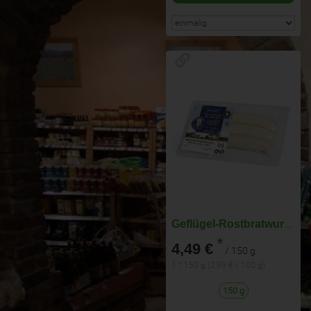
Geflügel-Rostbratwurst 3x50g
*
4,49 €
/ 150 g
1 * 150 g (2,99 € / 100 g)
150 g