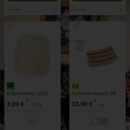
Kräuterbutter 120g
Lamm-Bratwurst SB
*
*
3,99 €
33,90 €
/ 120 g
/ kg
1 * 120 g (3,32 € / 100 G)
1 * kg (16,95 € / 1 KG)
120 g
g
Kg