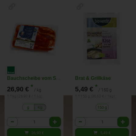
Bauchscheibe vom Schwein, gewürzt
Brat & Grillkäse
*
*
26,90 €
5,49 €
/ kg
/ 150 g
1 * kg (26,90 € / 1 kg)
1 * 150 g (36,62 € / 1kg)
g
Kg
150 g
Anzahl
Anzahl
26,90
€
5,49
€