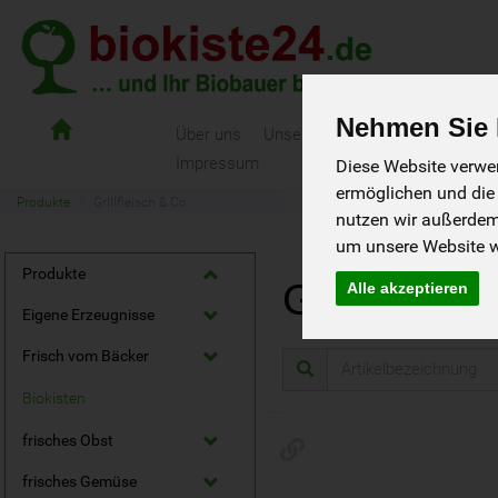
Nehmen Sie I
Biokiste24
Über uns
Unsere Biokisten
Als Gast bes
-
Impressum
Diese Website verwen
und
ermöglichen und die
ihr
Produkte
Grillfleisch & Co
nutzen wir außerde
Biobauer
bringts
um unsere Website we
Produkte
Grillfleisc
Alle akzeptieren
Eigene Erzeugnisse
Frisch vom Bäcker
Biokisten
frisches Obst
frisches Gemüse