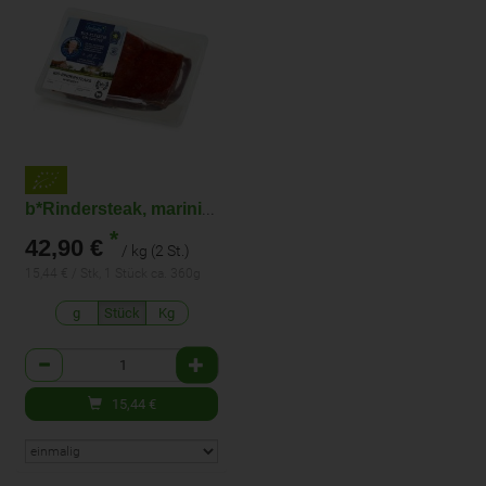
b*Rindersteak, mariniert
*
42,90 €
/ kg (2 St.)
15,44 € / Stk, 1 Stück ca. 360g
g
Stück
Kg
Anzahl
15,44
€