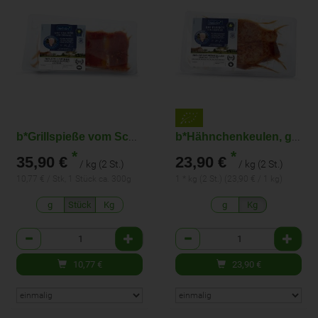
b*Grillspieße vom Schwein 2 St.
b*Hähnchenkeulen, gewürzt 2 St.
*
*
35,90 €
23,90 €
/ kg (2 St.)
/ kg (2 St.)
10,77 € / Stk, 1 Stück ca. 300g
1 * kg (2 St.) (23,90 € / 1 kg)
g
Stück
Kg
g
Kg
Anzahl
Anzahl
10,77
€
23,90
€