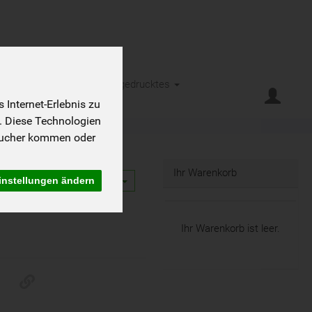
eht es
Kontakt
Kleingedrucktes
Internet-Erlebnis zu
. Diese Technologien
sucher kommen oder
Ihr Warenkorb
instellungen ändern
12
Ihr Warenkorb ist leer.