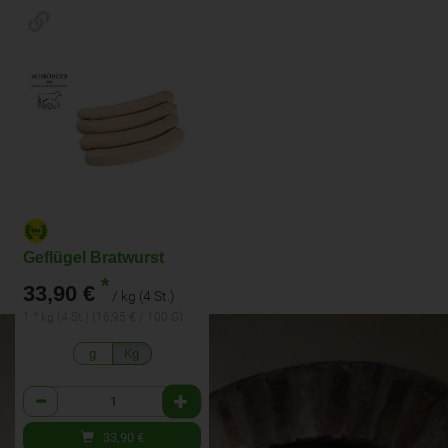
Geflügel Bratwurst
*
33,90 €
/ kg (4 St.)
1 * kg (4 St.) (16,95 € / 100 G)
g
Kg
Anzahl
33,90
€