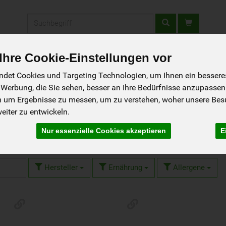
Produkt
hre Cookie-Einstellungen vor
tellen - Schnupperkiste
Gutscheine
Aktionen
Rezepte
So g
det Cookies und Targeting Technologien, um Ihnen ein besseres 
 Werbung, die Sie sehen, besser an Ihre Bedürfnisse anzupassen
m um Ergebnisse zu messen, um zu verstehen, woher unsere Be
iter zu entwickeln.
h & Co
Nur essenzielle Cookies akzeptieren
E
15 von 1597
Hersteller
Ernährung
Allergene