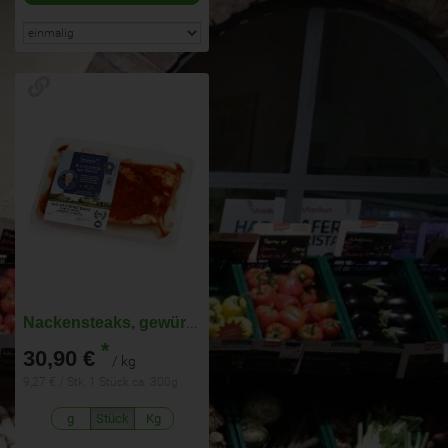
Nackensteaks, gewürzt 2 Stüc
*
30,90 €
/ kg
9,27 € / Stk, 1 Stück ca. 300g
g
Stück
Kg