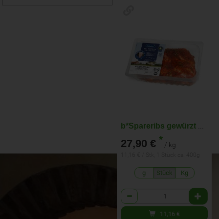
b*Spareribs gewürzt 2 Stück
*
27,90 €
/ kg
11,16 € / Stk, 1 Stück ca. 400g
g
Stück
Kg
Anzahl
11,16
€