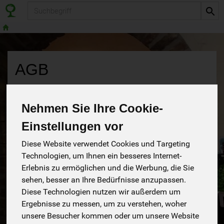
Produkt
AGB
Ab dem 30.01.2017 gelten die folgenden Allgemeine
Geschäftsbedingungen
Nehmen Sie Ihre Cookie-
Für alle Vereinbarungen, Angebote, Abschlüsse und
Einstellungen vor
Lieferungen gelten die nachfolgenden allgemeinen
Bedingungen.Diese AGBs werden durch Auftragserteilung
Diese Website verwendet Cookies und Targeting
bzw. Bestellung anerkannt. Hiervon abweichende
Technologien, um Ihnen ein besseres Internet-
Bedingungen sind nur gültig, wenn diese mit uns vereinbart
Erlebnis zu ermöglichen und die Werbung, die Sie
und schriftlich bestätigt wurden.
sehen, besser an Ihre Bedürfnisse anzupassen.
Preise und Angebote beziehen sich ausschließlich auf
Diese Technologien nutzen wir außerdem um
unser Liefergebiet.
Ergebnisse zu messen, um zu verstehen, woher
Bestellung
unsere Besucher kommen oder um unsere Website