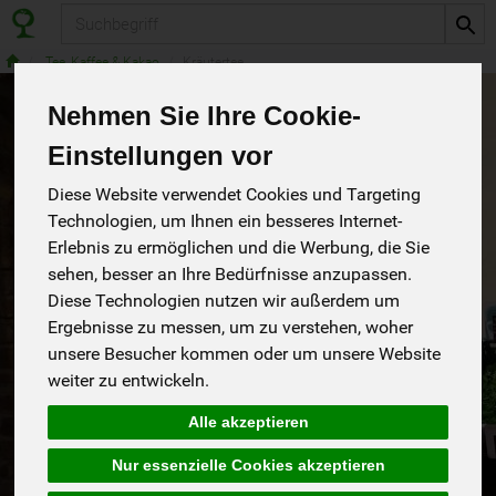
Produkt
Tee, Kaffee & Kakao
Kräutertee
Nehmen Sie Ihre Cookie-
Einstellungen vor
Diese Website verwendet Cookies und Targeting
Technologien, um Ihnen ein besseres Internet-
Erlebnis zu ermöglichen und die Werbung, die Sie
sehen, besser an Ihre Bedürfnisse anzupassen.
Diese Technologien nutzen wir außerdem um
Ergebnisse zu messen, um zu verstehen, woher
unsere Besucher kommen oder um unsere Website
weiter zu entwickeln.
Fencheltee, Aufgußbeutel
Alle akzeptieren
mild ein Klassiker für jeden Tag
*
Lebensbaum
2,79 €
/ 20 x 2,5 g
Nur essenzielle Cookies akzeptieren
A