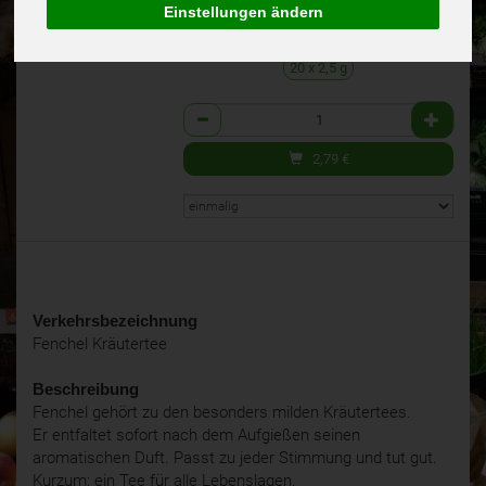
(46,51 € / 1kg)
Einstellungen ändern
100% kbA BNN-Herst
inkl. 7% MwSt.
20 x 2,5 g
Anzahl
2,79
€
Verkehrsbezeichnung
Fenchel Kräutertee
Beschreibung
Fenchel gehört zu den besonders milden Kräutertees.
Er entfaltet sofort nach dem Aufgießen seinen
aromatischen Duft. Passt zu jeder Stimmung und tut gut.
Kurzum: ein Tee für alle Lebenslagen.