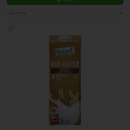
5,38
€