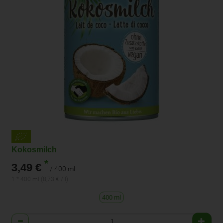
Kokosmilch
*
3,49 €
/ 400 ml
1 * 400 ml (8,73 € / l)
400 ml
Anzahl