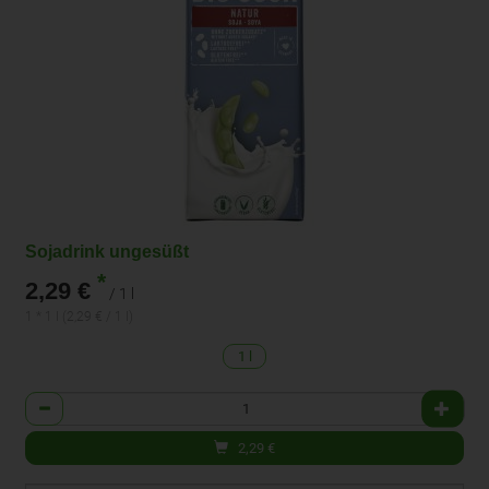
Sojadrink ungesüßt
*
2,29 €
/ 1 l
1 * 1 l (2,29 € / 1 l)
1 l
Anzahl
2,29
€