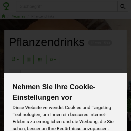
Produkt
Veganes
Pflanzendrinks
Pflanzendrinks
12 von 1593
12
Nehmen Sie Ihre Cookie-
Hersteller
Ernährung
Allergene
Einstellungen vor
Diese Website verwendet Cookies und Targeting
Technologien, um Ihnen ein besseres Internet-
Erlebnis zu ermöglichen und die Werbung, die Sie
sehen, besser an Ihre Bedürfnisse anzupassen.