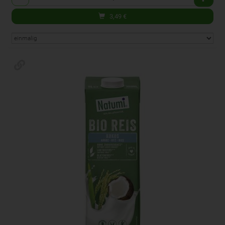
3,49
€