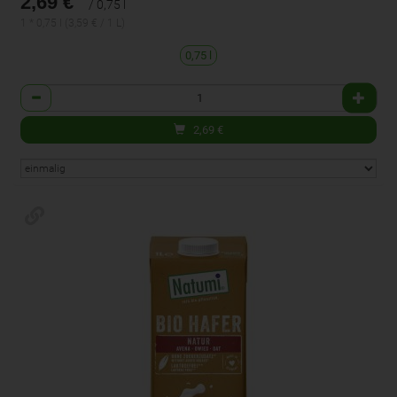
2,69 €
/ 0,75 l
1 * 0,75 l (3,59 € / 1 L)
0,75 l
Anzahl
2,69
€