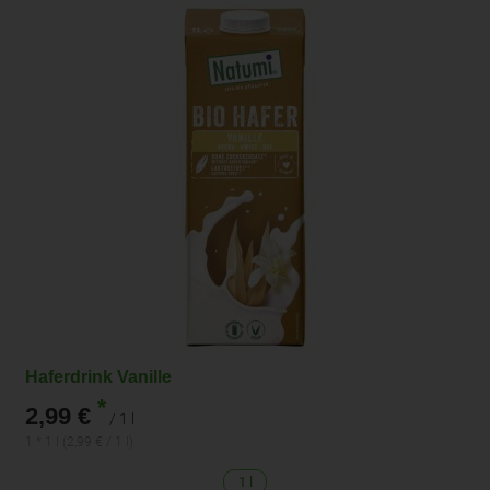
Haferdrink Vanille
*
2,99 €
/ 1 l
1 * 1 l (2,99 € / 1 l)
1 l