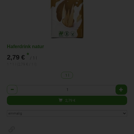
Haferdrink natur
*
2,79 €
/ 1 l
1 * 1 l (2,79 € / 1 l)
1 l
Anzahl
2,79
€