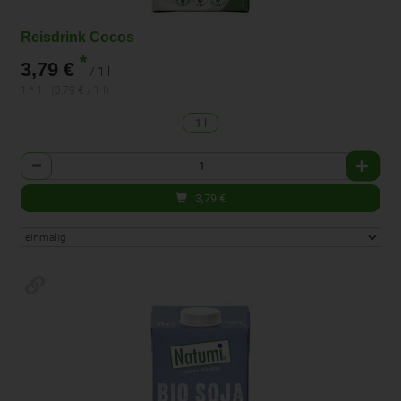
Reisdrink Cocos
*
3,79 €
/ 1 l
1 * 1 l (3,79 € / 1 l)
1 l
Anzahl
3,79
€