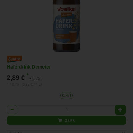
Haferdrink Demeter
*
2,89 €
/ 0,75 l
1 * 0,75 l (3,85 € / 1 L)
0,75 l
Anzahl
2,89
€