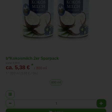
b*Kokosmilch 2er Sparpack
bisher 5,98 €
*
ca. 5,38 €
/ 800 ml
1 * 800 ml (5,38 € / Stk)
800 ml
Anzahl