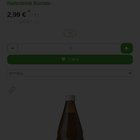
Haferdrink Barista
*
2,99 €
/ 1 l
1 * 1 l (2,99 € / 1 L)
1 l
Anzahl
2,99
€