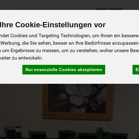
Produkt
hre Cookie-Einstellungen vor
det Cookies und Targeting Technologien, um Ihnen ein besseres 
tellen - Schnupperkiste
Gutscheine
Aktionen
Rezepte
So g
 Werbung, die Sie sehen, besser an Ihre Bedürfnisse anzupassen
m um Ergebnisse zu messen, um zu verstehen, woher unsere Be
iter zu entwickeln.
Nur essenzielle Cookies akzeptieren
E