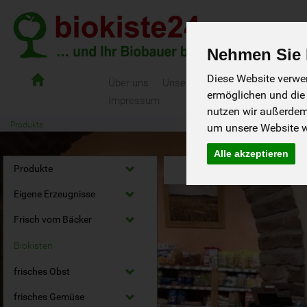
Nehmen Sie I
Biokiste24
Diese Website verwen
Über uns
Unsere Biokisten
Als Gast bes
-
ermöglichen und die
Impressum
und
nutzen wir außerde
ihr
Produkte
um unsere Website we
Biobauer
bringts
Alle akzeptieren
Produkte
Eigene Erzeugnisse
Frisch vom Bäcker
Biokisten
frisches Obst
frisches Gemüse