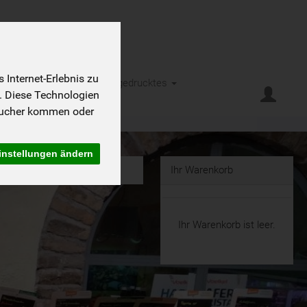
Internet-Erlebnis zu
eht es
Kontakt
Kleingedrucktes
. Diese Technologien
sucher kommen oder
instellungen ändern
Ihr Warenkorb
Ihr Warenkorb ist leer.