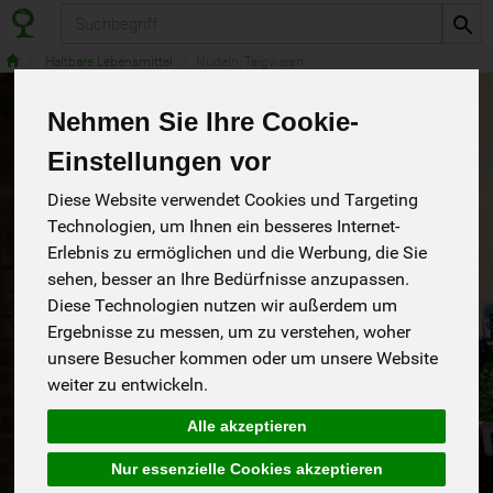
Produkt
Haltbare Lebensmittel
Nudeln, Teigwaren
Nehmen Sie Ihre Cookie-
Einstellungen vor
Diese Website verwendet Cookies und Targeting
Technologien, um Ihnen ein besseres Internet-
Erlebnis zu ermöglichen und die Werbung, die Sie
sehen, besser an Ihre Bedürfnisse anzupassen.
Diese Technologien nutzen wir außerdem um
Ergebnisse zu messen, um zu verstehen, woher
unsere Besucher kommen oder um unsere Website
weiter zu entwickeln.
Emmer-Spirelli Semola
Alle akzeptieren
Wir machen Bio aus Liebe.
*
Rapunzel
4,19 €
/ 500 g
Nur essenzielle Cookies akzeptieren
Italien