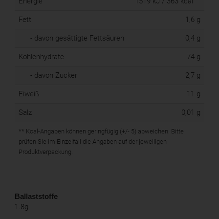
Energie
1519 kJ / 363 kcal
Fett
1,6 g
- davon gesättigte Fettsäuren
0,4 g
Kohlenhydrate
74 g
- davon Zucker
2,7 g
Eiweiß
11 g
Salz
0,01 g
** Kcal-Angaben können geringfügig (+/- 5) abweichen. Bitte
prüfen Sie im Einzelfall die Angaben auf der jeweiligen
Produktverpackung.
Ballaststoffe
1.8g