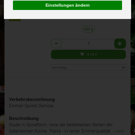
(8,38 € / kg)
BIO
Einstellungen ändern
inkl. 7% MwSt.
ICEA
500 g
Anzahl
4,19
€
Verkehrsbezeichnung
Emmer-Spirelli Semola
Beschreibung
Nudel in Spiralform - eine der beliebtesten Sorten der
italienischen Küche. Pasta - in reiner Emmerqualität...
mehr