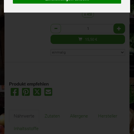
inkl. 19% MwSt.
x 45l
Anzahl
15,50
€
Produkt empfehlen
Nährwerte
Zutaten
Allergene
Hersteller
Inhaltsstoffe