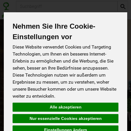
Produkt
Naturwaren
Saat- und Pflanzgut
Nehmen Sie Ihre Cookie-
Einstellungen vor
Diese Website verwendet Cookies und Targeting
Technologien, um Ihnen ein besseres Internet-
Erlebnis zu ermöglichen und die Werbung, die Sie
sehen, besser an Ihre Bedürfnisse anzupassen.
Diese Technologien nutzen wir außerdem um
Ergebnisse zu messen, um zu verstehen, woher
unsere Besucher kommen oder um unsere Website
weiter zu entwickeln.
Alle akzeptieren
Bio-Universalerde 45L.torffrei
*
OKH
15,50 €
/ x 45l
Nur essenzielle Cookies akzeptieren
Deutschland
(0,34 € / 1 Liter)
Naturland
Einstellungen ändern