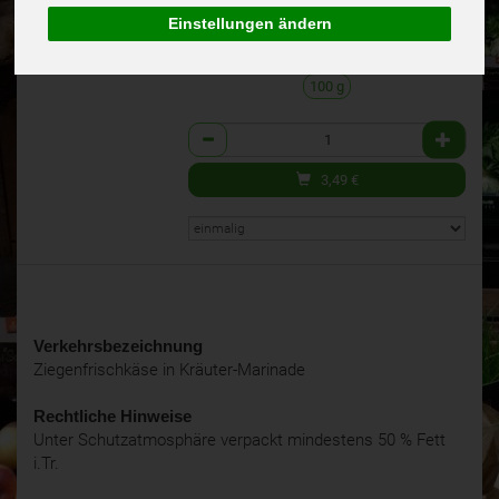
Deutschland
(34,90 € / 1 kg)
Einstellungen ändern
100% kbA BNN-Herst
inkl. 7% MwSt.
100 g
Anzahl
3,49
€
Verkehrsbezeichnung
Ziegenfrischkäse in Kräuter-Marinade
Rechtliche Hinweise
Unter Schutzatmosphäre verpackt mindestens 50 % Fett
i.Tr.