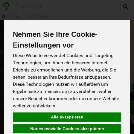
Produkt
Käse
Schaf & Ziege
Nehmen Sie Ihre Cookie-
Einstellungen vor
Diese Website verwendet Cookies und Targeting
Technologien, um Ihnen ein besseres Internet-
Erlebnis zu ermöglichen und die Werbung, die Sie
sehen, besser an Ihre Bedürfnisse anzupassen.
Diese Technologien nutzen wir außerdem um
Ergebnisse zu messen, um zu verstehen, woher
unsere Besucher kommen oder um unsere Website
weiter zu entwickeln.
Ziegenfrischkäse Kräutermarina
Alle akzeptieren
Ziegenfrischkäse in Kräuter-Marinade 100 g mit rosa
Pfeffer
*
Nur essenzielle Cookies akzeptieren
Isana
3,49 €
/ 100 g