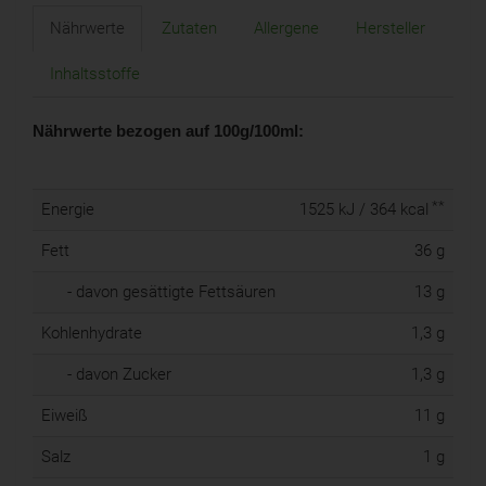
Nährwerte
Zutaten
Allergene
Hersteller
Inhaltsstoffe
Nährwerte bezogen auf 100g/100ml:
**
Energie
1525 kJ / 364 kcal
Fett
36 g
- davon gesättigte Fettsäuren
13 g
Kohlenhydrate
1,3 g
- davon Zucker
1,3 g
Eiweiß
11 g
Salz
1 g