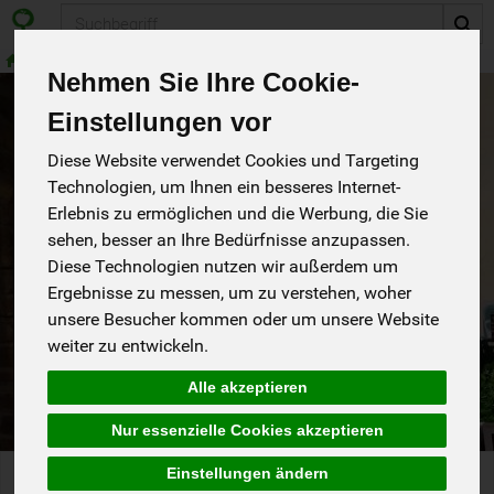
Produkt
Fleisch, Geflügel, Wild
Geflügel
Nehmen Sie Ihre Cookie-
Produkte
Kühlprodukte
Fleisch, Geflügel, Wild
Einstellungen vor
Geflügel
Diese Website verwendet Cookies und Targeting
Technologien, um Ihnen ein besseres Internet-
Produkt "Putenfiletstreifen" nicht
Erlebnis zu ermöglichen und die Werbung, die Sie
sehen, besser an Ihre Bedürfnisse anzupassen.
verfügbar.
Diese Technologien nutzen wir außerdem um
Ergebnisse zu messen, um zu verstehen, woher
Das von Ihnen gesuchte Produkt ist leider zur Zeit nicht
unsere Besucher kommen oder um unsere Website
verfügbar.
weiter zu entwickeln.
Alle akzeptieren
Nur essenzielle Cookies akzeptieren
Einstellungen ändern
© 2026 Biokiste24.de