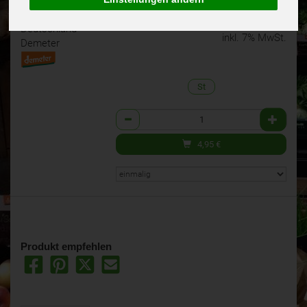
Laib und Seele
4,95 €
/ St
Spezialitätenbäckerei
(4,95 € / Stk)
Deutschland
inkl. 7% MwSt.
Demeter
St
Anzahl
4,95
€
Produkt empfehlen