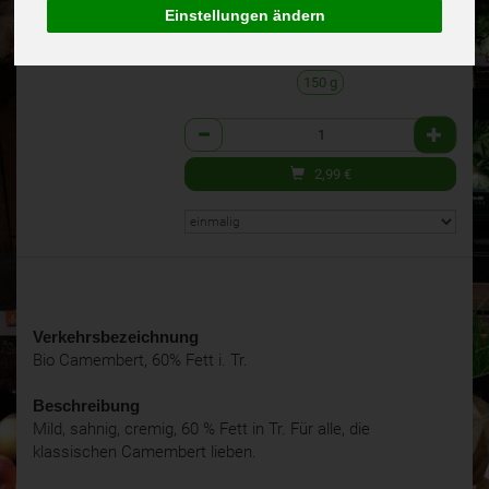
(19,94 € / 1kg)
Naturland
Einstellungen ändern
inkl. 7% MwSt.
150 g
Anzahl
2,99
€
Verkehrsbezeichnung
Bio Camembert, 60% Fett i. Tr.
Beschreibung
Mild, sahnig, cremig, 60 % Fett in Tr. Für alle, die
klassischen Camembert lieben.