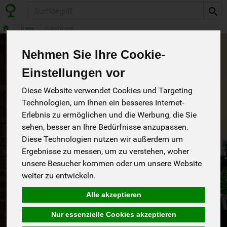
Produkt
Käse
Weichkäse
Nehmen Sie Ihre Cookie-
Einstellungen vor
Diese Website verwendet Cookies und Targeting
Technologien, um Ihnen ein besseres Internet-
Erlebnis zu ermöglichen und die Werbung, die Sie
sehen, besser an Ihre Bedürfnisse anzupassen.
Diese Technologien nutzen wir außerdem um
Ergebnisse zu messen, um zu verstehen, woher
unsere Besucher kommen oder um unsere Website
weiter zu entwickeln.
b*Camembert
Alle akzeptieren
Mild, sahnig, cremig, 60 % Fett in Tr.
*
Weiling
2,99 €
/ 150 g
Nur essenzielle Cookies akzeptieren
Deutschland