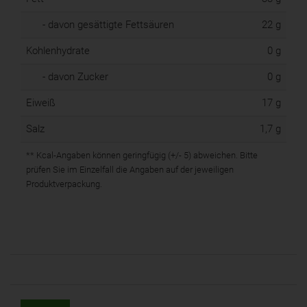
- davon gesättigte Fettsäuren
22 g
Kohlenhydrate
0 g
- davon Zucker
0 g
Eiweiß
17 g
Salz
1,7 g
** Kcal-Angaben können geringfügig (+/- 5) abweichen. Bitte
prüfen Sie im Einzelfall die Angaben auf der jeweiligen
Produktverpackung.