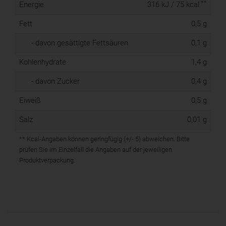
**
Energie
316 kJ / 75 kcal
Fett
0,5 g
- davon gesättigte Fettsäuren
0,1 g
Kohlenhydrate
1,4 g
- davon Zucker
0,4 g
Eiweiß
0,5 g
Salz
0,01 g
** Kcal-Angaben können geringfügig (+/- 5) abweichen. Bitte
prüfen Sie im Einzelfall die Angaben auf der jeweiligen
Produktverpackung.