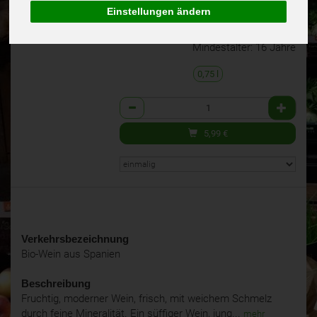
(7,98 € / 1 l)
Einstellungen ändern
alc. 13,0% vol.
inkl. 19% MwSt.
Mindestalter: 16 Jahre
0,75 l
Anzahl
5,99
€
Verkehrsbezeichnung
Bio-Wein aus Spanien
Beschreibung
Fruchtig, moderner Wein, frisch, mit weichem Schmelz
durch feine Mineralität. Ein süffiger Wein, jung...
mehr