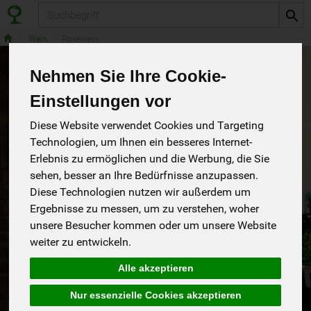
Produkt
Wein
Roséwein
Nehmen Sie Ihre Cookie-
Einstellungen vor
Diese Website verwendet Cookies und Targeting
Technologien, um Ihnen ein besseres Internet-
Erlebnis zu ermöglichen und die Werbung, die Sie
sehen, besser an Ihre Bedürfnisse anzupassen.
Diese Technologien nutzen wir außerdem um
Ergebnisse zu messen, um zu verstehen, woher
unsere Besucher kommen oder um unsere Website
weiter zu entwickeln.
12° de la Tierra de Castilla
Alle akzeptieren
Fruchtig, frisch , süffig.
*
Spanien
5,99 €
/ 0,75 l
Nur essenzielle Cookies akzeptieren
EG-Bio VO