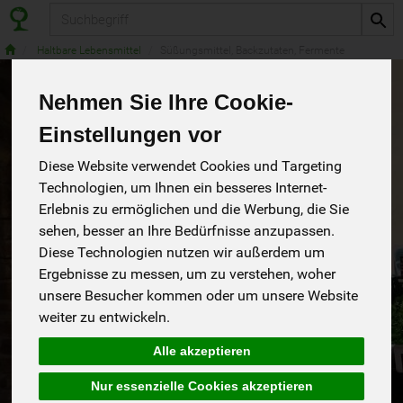
Produkt
Haltbare Lebensmittel
Süßungsmittel, Backzutaten, Fermente
Nehmen Sie Ihre Cookie-
Einstellungen vor
Diese Website verwendet Cookies und Targeting
Technologien, um Ihnen ein besseres Internet-
Erlebnis zu ermöglichen und die Werbung, die Sie
sehen, besser an Ihre Bedürfnisse anzupassen.
Diese Technologien nutzen wir außerdem um
Ergebnisse zu messen, um zu verstehen, woher
unsere Besucher kommen oder um unsere Website
weiter zu entwickeln.
Dattelsirup HIH
Alle akzeptieren
Wir machen Bio aus Liebe.
*
Rapunzel
3,99 €
/ 250 g
Nur essenzielle Cookies akzeptieren
Tunesien