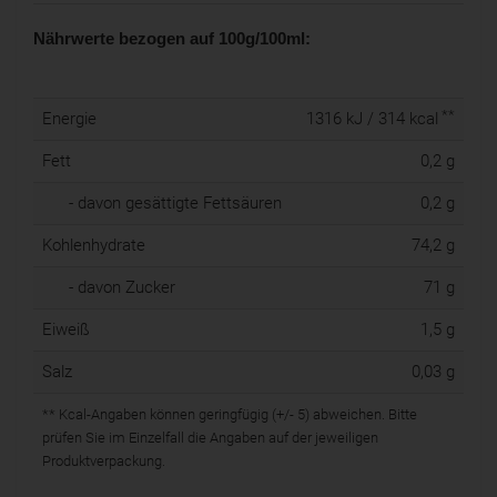
Nährwerte bezogen auf 100g/100ml:
**
Energie
1316 kJ / 314 kcal
Fett
0,2 g
- davon gesättigte Fettsäuren
0,2 g
Kohlenhydrate
74,2 g
- davon Zucker
71 g
Eiweiß
1,5 g
Salz
0,03 g
** Kcal-Angaben können geringfügig (+/- 5) abweichen. Bitte
prüfen Sie im Einzelfall die Angaben auf der jeweiligen
Produktverpackung.