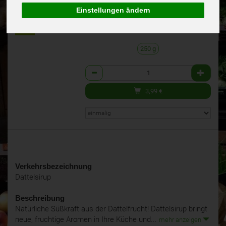
(1,60 € / 100 g)
BIO
Einstellungen ändern
inkl. 7% MwSt.
BCS
250 g
Anzahl
3,99
€
Verkehrsbezeichnung
Dattelsirup
Beschreibung
Natürliche Süßkraft aus der Dattelfrucht! Dattelsirup bringt
neue, fruchtige Aromen in Ihre Küche und...
mehr anzeigen