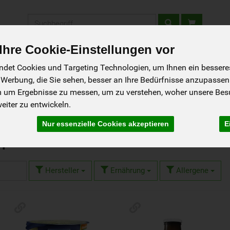
Produkt
hre Cookie-Einstellungen vor
tellen - Schnupperkiste
Gutscheine
Aktionen
Rezepte
So g
det Cookies und Targeting Technologien, um Ihnen ein besseres 
 Werbung, die Sie sehen, besser an Ihre Bedürfnisse anzupassen
m um Ergebnisse zu messen, um zu verstehen, woher unsere Be
iter zu entwickeln.
Nur essenzielle Cookies akzeptieren
E
hprodukte
5 von 1593
Hersteller
Ernährung
Allergene