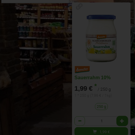
Sauerrahm 10%
*
1,99 €
/ 250 g
1 * 250 g (7,96 € / 1kg)
250 g
Anzahl
1,99
€