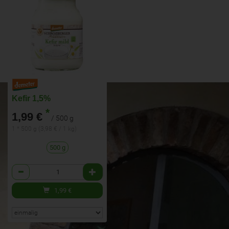
Kefir 1,5%
*
1,99 €
/ 500 g
1 * 500 g (3,98 € / 1 kg)
500 g
Anzahl
1,99
€