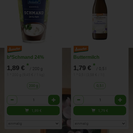
b*Schmand 24%
Buttermilch
*
*
1,89 €
1,79 €
/ 200 g
/ 0,5 l
1 * 200 g (9,45 € / 1 kg)
1 * 0,5 l (3,58 € / 1l)
200 g
0,5 l
Anzahl
Anzahl
1,89
€
1,79
€