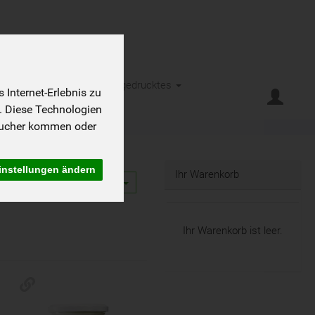
eht es
Kontakt
Kleingedrucktes
Internet-Erlebnis zu
. Diese Technologien
sucher kommen oder
instellungen ändern
Ihr Warenkorb
12
Ihr Warenkorb ist leer.