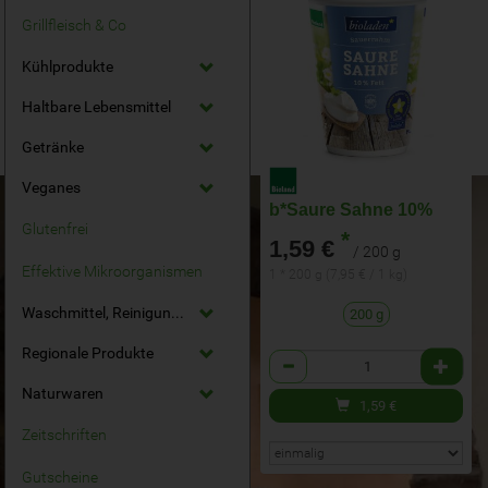
Grillfleisch & Co
Kühlprodukte
Haltbare Lebensmittel
Getränke
Veganes
b*Saure Sahne 10%
Glutenfrei
*
1,59 €
/ 200 g
Effektive Mikroorganismen
1 * 200 g (7,95 € / 1 kg)
Waschmittel, Reinigungsmittel
200 g
Regionale Produkte
Anzahl
Naturwaren
1,59
€
Zeitschriften
Gutscheine