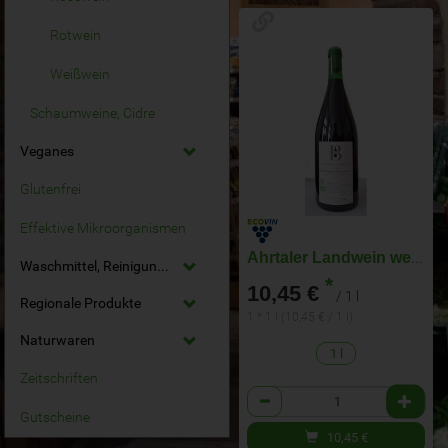
Rotwein
Weißwein
Schaumweine, Cidre
Veganes
Glutenfrei
Effektive Mikroorganismen
Ahrtaler Landwein weiss
Waschmittel, Reinigungsmittel
*
10,45 €
/ 1 l
Regionale Produkte
1 * 1 l (10,45 € / 1 l)
Naturwaren
1 l
Zeitschriften
Anzahl
Gutscheine
10,45
€