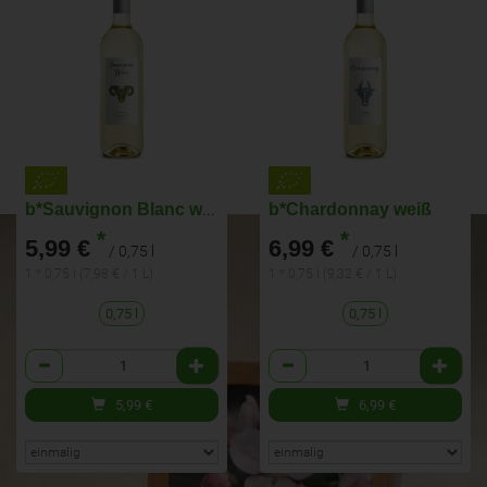
b*Sauvignon Blanc weiß
b*Chardonnay weiß
*
*
5,99 €
6,99 €
/ 0,75 l
/ 0,75 l
1 * 0,75 l (7,98 € / 1 L)
1 * 0,75 l (9,32 € / 1 L)
0,75 l
0,75 l
Anzahl
Anzahl
5,99
€
6,99
€