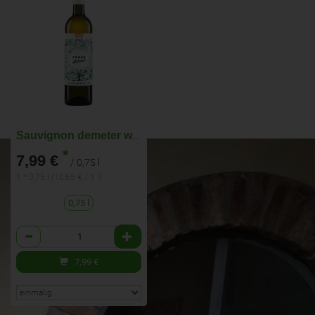
Sauvignon demeter weiß
*
7,99 €
/ 0,75 l
1 * 0,75 l (10,65 € / 1 l)
0,75 l
Anzahl
7,99
€