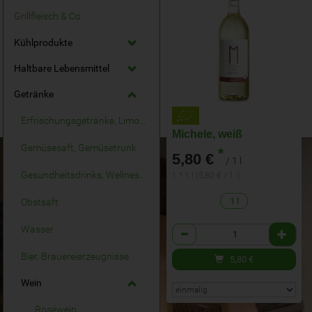
Grillfleisch & Co
Kühlprodukte
Haltbare Lebensmittel
Getränke
Erfrischungsgetränke, Limonaden
Michele, weiß
Gemüsesaft, Gemüsetrunk
*
5,80 €
/ 1 l
Gesundheitsdrinks, Wellnessdrinks
1 * 1 l (5,80 € / 1 l)
1 l
Obstsaft
Anzahl
Wasser
Bier, Brauereierzeugnisse
5,80
€
Wein
Roséwein