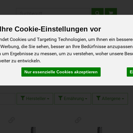
Produkt
hre Cookie-Einstellungen vor
tellen - Schnupperkiste
Gutscheine
Aktionen
Rezepte
So g
det Cookies und Targeting Technologien, um Ihnen ein besseres 
 Werbung, die Sie sehen, besser an Ihre Bedürfnisse anzupassen
m um Ergebnisse zu messen, um zu verstehen, woher unsere Be
iter zu entwickeln.
Nur essenzielle Cookies akzeptieren
E
6 von 1593
Hersteller
Ernährung
Allergene