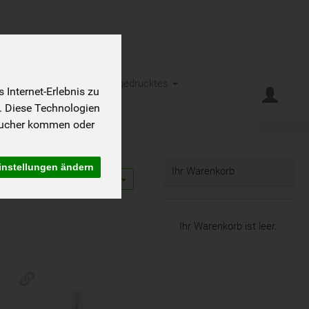
eht es
Kontakt
Kleingedrucktes
Internet-Erlebnis zu
. Diese Technologien
sucher kommen oder
instellungen ändern
Ihr Warenkorb
12
Ihr Warenkorb ist leer.