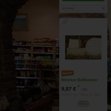
Weisser Bollheimer
*
9,87 €
/ Stk
32,90 € / kg, 1 Stück ca. 300g
Stück