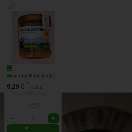
Wald und Blüte Kottenforst
*
9,29 €
/ 500 g
1 * 500 g (18,58 € / 1 kg)
500 g
Anzahl
9,29
€