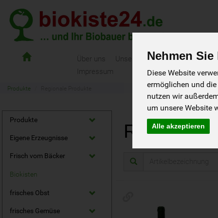
Nehmen Sie I
Biokiste24
Über uns
Unsere Biokisten
Als Gast bes
-
Impressum
Diese Website verwen
und
ermöglichen und die
ihr
Produkte
Regionale Produkte
nutzen wir außerde
Biobauer
bringts
um unsere Website we
Produkte
Regionale
Alle akzeptieren
Eigene Erzeugnisse
Frisch vom Bäcker
Biokisten
frisches Obst
frisches Gemüse