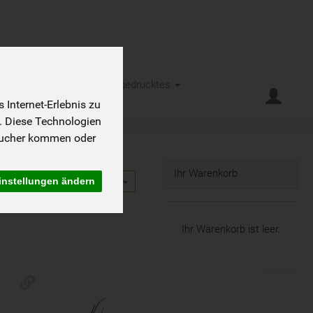
eht es
Kontakt
Kleingedrucktes
Internet-Erlebnis zu
. Diese Technologien
sucher kommen oder
Ihr Warenkorb
instellungen ändern
12
Ihr Warenkorb ist leer.