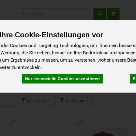
Produkt
hre Cookie-Einstellungen vor
tellen - Schnupperkiste
Gutscheine
Aktionen
Rezepte
So g
det Cookies und Targeting Technologien, um Ihnen ein besseres 
 Werbung, die Sie sehen, besser an Ihre Bedürfnisse anzupassen
m um Ergebnisse zu messen, um zu verstehen, woher unsere Be
iter zu entwickeln.
 Produkte
Nur essenzielle Cookies akzeptieren
E
46 von 1596
Hersteller
Allergene