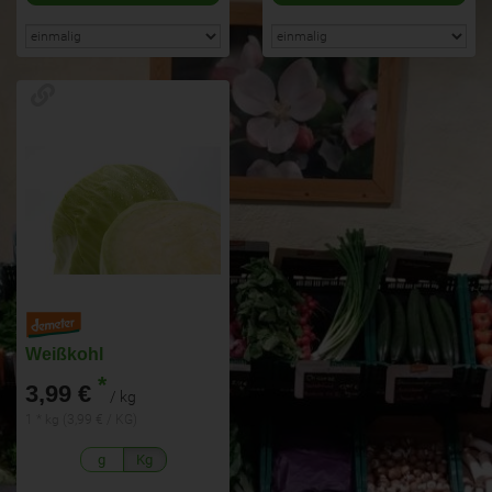
Weißkohl
*
3,99 €
/ kg
1 * kg (3,99 € / KG)
g
Kg