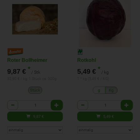
Roter Bollheimer
Rotkohl
*
*
9,87 €
5,49 €
/ Stk
/ kg
32,90 € / kg, 1 Stück ca. 300g
1 * kg (5,49 € / KG)
Stück
g
Kg
Anzahl
Anzahl
9,87
€
5,49
€