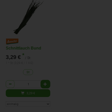
Schnittlauch Bund
*
3,29 €
/ St
1 * St (3,29 € / 1 KG)
St
Anzahl
3,29
€