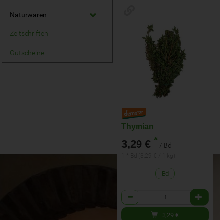
Naturwaren
Zeitschriften
Gutscheine
Thymian
*
3,29 €
/ Bd
1 * Bd (3,29 € / 1 kg)
Bd
Anzahl
3,29
€