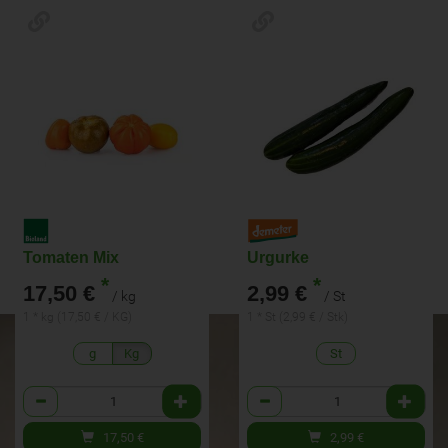
Tomaten Mix
Urgurke
*
*
17,50 €
2,99 €
/ kg
/ St
1 * kg (17,50 € / KG)
1 * St (2,99 € / Stk)
g
Kg
St
Anzahl
Anzahl
17,50
€
2,99
€