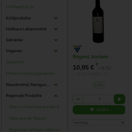
Grillfleisch & Co
Kühlprodukte
Haltbare Lebensmittel
Getränke
Veganes
Regent, trocken
Glutenfrei
*
10,95 €
/ 0,75 l
Effektive Mikroorganismen
1 * 0,75 l (14,60 € / 1 l)
Waschmittel, Reinigungsmittel
0,75 l
Regionale Produkte
Anzahl
Obst und Gemüse aus der Region
10,95
€
Käse aus der Region
Regionale haltbare Lebensmittel