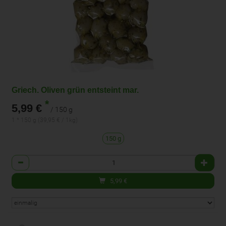
Griech. Oliven grün entsteint mar.
*
5,99 €
/ 150 g
1 * 150 g (39,95 € / 1kg)
150 g
Anzahl
5,99
€