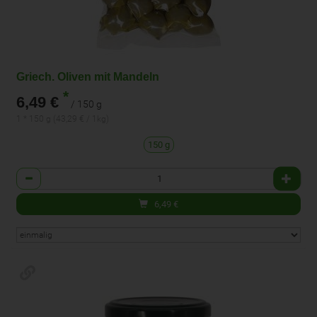
Griech. Oliven mit Mandeln
*
6,49 €
/ 150 g
1 * 150 g (43,29 € / 1kg)
150 g
Anzahl
6,49
€