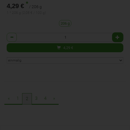
*
4,29 €
/ 206 g
1 * 206 g (2,08 € / 100 g)
206 g
Anzahl
4,29
€
«
1
3
4
»
2