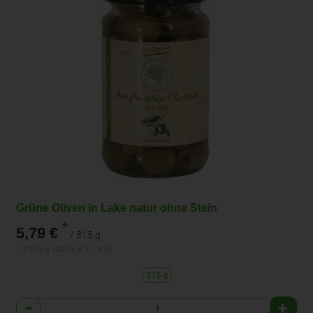
Grüne Oliven in Lake natur ohne Stein
*
5,79 €
/ 315 g
1 * 315 g (34,06 € / 1 KG)
315 g
Anzahl