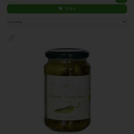
5,79
€