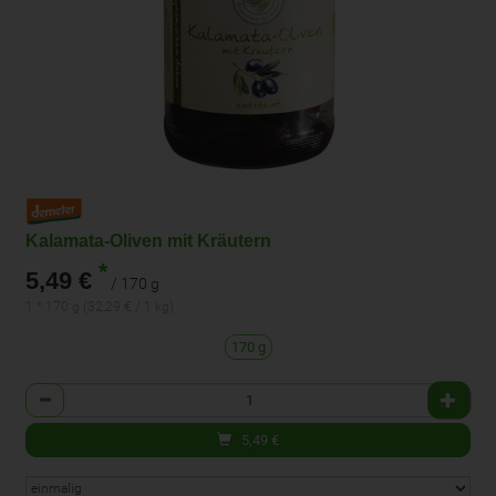
Kalamata-Oliven mit Kräutern
*
5,49 €
/ 170 g
1 * 170 g (32,29 € / 1 kg)
170 g
Anzahl
5,49
€