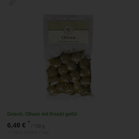
Griech. Oliven mit Knobl gefül
*
6,49 €
/ 150 g
1 * 150 g (43,29 € / 1 kg)