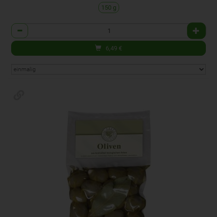
150 g
Anzahl
6,49
€