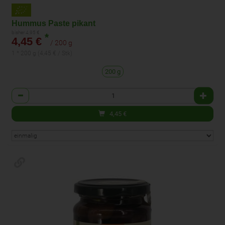
Hummus Paste pikant
bisher 4,95 €
*
4,45 €
/ 200 g
1 * 200 g (4,45 € / Stk)
200 g
Anzahl
4,45
€