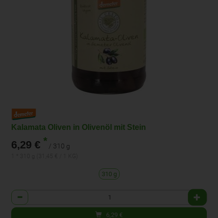
Kalamata Oliven in Olivenöl mit Stein
*
6,29 €
/ 310 g
1 * 310 g (31,45 € / 1 KG)
310 g
Anzahl
6,29
€