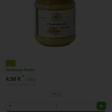
Hummus Paste
*
4,50 €
/ 200 g
1 * 200 g (4,50 € / Stk)
200 g
Anzahl