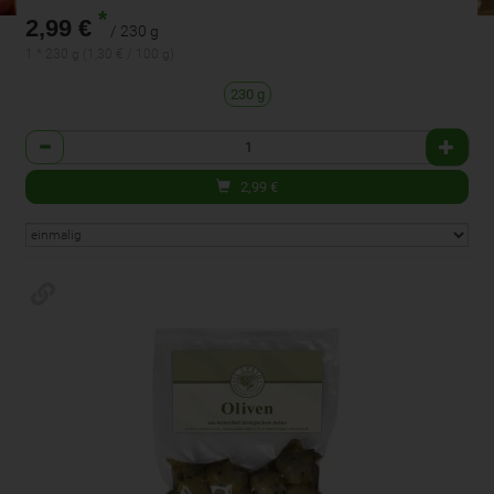
*
2,99 €
/ 230 g
1 * 230 g (1,30 € / 100 g)
230 g
Anzahl
2,99
€