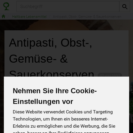
Produkt
Haltbare Lebensmittel
Antipasti, Obst-, Gemüse- & Sauerkonserven
Antipasti, Obst-,
Gemüse- &
Sauerkonserven
42 von 1593
Nehmen Sie Ihre Cookie-
12
Einstellungen vor
Diese Website verwendet Cookies und Targeting
Technologien, um Ihnen ein besseres Internet-
Hersteller
Ernährung
Allergene
Erlebnis zu ermöglichen und die Werbung, die Sie