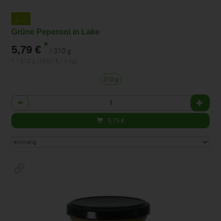
Grüne Peperoni in Lake
*
5,79 €
/ 310 g
1 * 310 g (38,60 € / 1 kg)
310 g
Anzahl
5,79
€