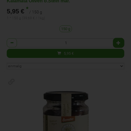
Kalamata Oliven o.Stein mar.
*
5,95 €
/ 150 g
1 * 150 g (39,69 € / 1kg)
150 g
Anzahl
5,95
€